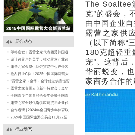
The Soa
克”的盛会，
由中国企业自
露营之家供
（以下简称“
展会动态
180克超轻重
即将启程｜露营之家代表团受韩国邀
请出席 Jeonnam Camping Tourism
设计跨界户外美学，推动露营产业迈
宠”。这背后，
Fair 2
向“中国智造”的未来产业
露营之家金华供应链贸易中心户外装
华丽蜕变，也
备特卖场，一站式满足你的露营装备
抢占行业C位！2025中国国际露营大
家商务合作的
采购需求！
会-户外美好生活装备展全球招商开启
“露营之家（金华）全球优选供应链贸
——尊享七大权益，共赢万亿市场
易中心户外运动露营装备生活馆”定向
露营之家贵州云仓新年特卖会：金华
招商公告
供应链手工编藤与汽车后备箱露营装
全国青少年体育联合会年会暨全国青
备成热宠
少年体育交流大会 期间举办青少年营
露营之家全球优选供应链贸易企业代
地发展研策会的通知
表团受邀如期赴约第七届中国进口博
合作邀请 | 2024年全国青少年体育联
览会
合会年会暨全国青少年体育交流大会
2024中国国际旅游交易会11月22至
24日在国家会展中心（上海）举办
行业动态