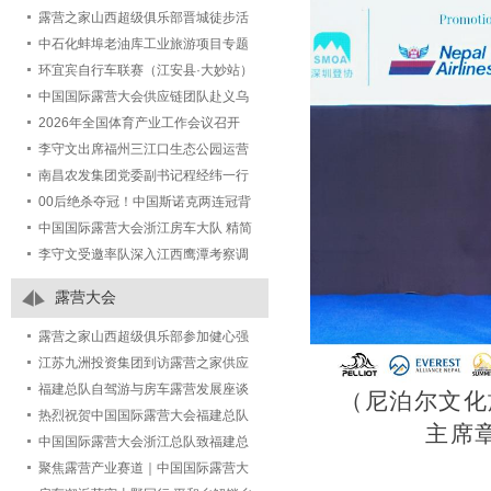
露营之家山西超级俱乐部晋城徒步活
动圆满落幕
中石化蚌埠老油库工业旅游项目专题
研讨会在露营之家五建集团城市更新
环宜宾自行车联赛（江安县·大妙站）
事业部举行
2026第八届江安大妙荷花自行车赛激
中国国际露营大会供应链团队赴义乌
情开赛
植物园考察调研，深化文旅露营产业
2026年全国体育产业工作会议召开
合作
李守文出席福州三江口生态公园运营
项目发布会，签署共建城市绿地活化
南昌农发集团党委副书记程经纬一行
新样板合作协议
考察露营之家全球供应链贸易中心
00后绝杀夺冠！中国斯诺克两连冠背
后藏着体育人才培养新答案
中国国际露营大会浙江房车大队 精简
官方简介
李守文受邀率队深入江西鹰潭考察调
研文体旅产业生态：以“三链合一”破
露营大会
解“两长两短”
露营之家山西超级俱乐部参加健心强
身迎省运 悦己助人公益行2026百城万
江苏九洲投资集团到访露营之家供应
人健心跑-长治站活动圆满结束！
链贸易中心，共商跨区域产业合作蓝
福建总队自驾游与房车露营发展座谈
（尼泊尔文化
图
会顺利召开！
热烈祝贺中国国际露营大会福建总队
主席
各地市大队授牌仪式圆满成功！
中国国际露营大会浙江总队致福建总
队祝贺函
聚焦露营产业赛道｜中国国际露营大