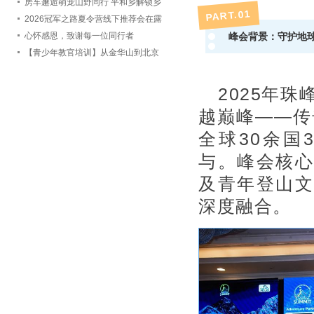
会TOP计划企业代表团赴郑州实地考
房车邂逅萌宠山野同行 平和乡解锁乡
1
PART.0
察洽谈
村露营文旅新赛道
2026冠军之路夏令营线下推荐会在露
峰会背景：守护地
营之家金华全球供应链中心举办
心怀感恩，致谢每一位同行者
【青少年教官培训】从金华山到北京
城全力打磨「冠军之路」青少年体育
夏令营
2025年
越巅峰——传
全球30余国
与。峰会核心
及青年登山文
深度融合。