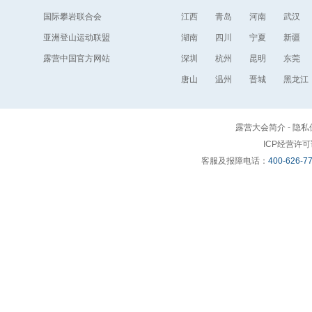
国际攀岩联合会
江西
青岛
河南
武汉
亚洲登山运动联盟
湖南
四川
宁夏
新疆
露营中国官方网站
深圳
杭州
昆明
东莞
唐山
温州
晋城
黑龙江
露营大会简介
-
隐私
ICP经营许
客服及报障电话：
400-626-7