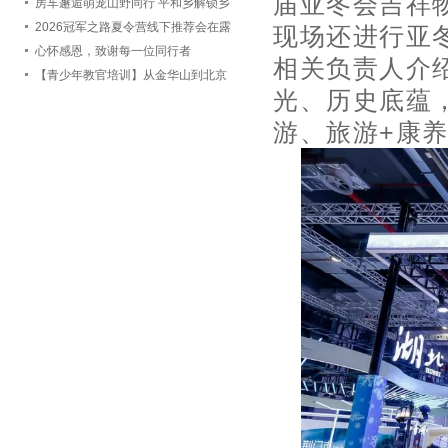
届
亚冬会
吉祥
会TOP计划企业代表团赴郑州实地考
房车邂逅萌宠山野同行 平和乡解锁乡
察洽谈
村露营文旅新赛道
2026冠军之路夏令营线下推荐会在露
现场还进行亚
营之家金华全球供应链中心举办
心怀感恩，致谢每一位同行者
相关负责人介
【青少年教官培训】从金华山到北京
光、历史底蕴
城全力打磨「冠军之路」青少年体育
夏令营
游、旅游+康