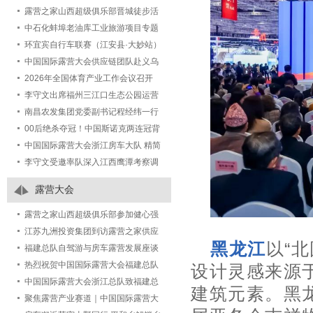
露营之家山西超级俱乐部晋城徒步活
动圆满落幕
中石化蚌埠老油库工业旅游项目专题
研讨会在露营之家五建集团城市更新
环宜宾自行车联赛（江安县·大妙站）
事业部举行
2026第八届江安大妙荷花自行车赛激
中国国际露营大会供应链团队赴义乌
情开赛
植物园考察调研，深化文旅露营产业
2026年全国体育产业工作会议召开
合作
李守文出席福州三江口生态公园运营
项目发布会，签署共建城市绿地活化
南昌农发集团党委副书记程经纬一行
新样板合作协议
考察露营之家全球供应链贸易中心
00后绝杀夺冠！中国斯诺克两连冠背
后藏着体育人才培养新答案
中国国际露营大会浙江房车大队 精简
官方简介
李守文受邀率队深入江西鹰潭考察调
研文体旅产业生态：以“三链合一”破
露营大会
解“两长两短”
露营之家山西超级俱乐部参加健心强
身迎省运 悦己助人公益行2026百城万
江苏九洲投资集团到访露营之家供应
黑龙江
以“
人健心跑-长治站活动圆满结束！
链贸易中心，共商跨区域产业合作蓝
福建总队自驾游与房车露营发展座谈
图
会顺利召开！
热烈祝贺中国国际露营大会福建总队
设计灵感来源
各地市大队授牌仪式圆满成功！
中国国际露营大会浙江总队致福建总
建筑元素。黑
队祝贺函
聚焦露营产业赛道｜中国国际露营大