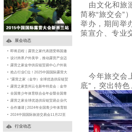
由文化和旅
简称“旅交会”
举办，期间举
策宣介、专业
展会动态
即将启程｜露营之家代表团受韩国邀
请出席 Jeonnam Camping Tourism
设计跨界户外美学，推动露营产业迈
Fair 2
向“中国智造”的未来产业
露营之家金华供应链贸易中心户外装
备特卖场，一站式满足你的露营装备
抢占行业C位！2025中国国际露营大
今年旅交会
采购需求！
会-户外美好生活装备展全球招商开启
“露营之家（金华）全球优选供应链贸
底”，突出特
——尊享七大权益，共赢万亿市场
易中心户外运动露营装备生活馆”定向
露营之家贵州云仓新年特卖会：金华
招商公告
供应链手工编藤与汽车后备箱露营装
全国青少年体育联合会年会暨全国青
备成热宠
少年体育交流大会 期间举办青少年营
露营之家全球优选供应链贸易企业代
地发展研策会的通知
表团受邀如期赴约第七届中国进口博
合作邀请 | 2024年全国青少年体育联
览会
合会年会暨全国青少年体育交流大会
2024中国国际旅游交易会11月22至
24日在国家会展中心（上海）举办
行业动态