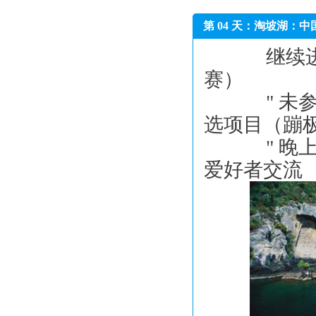
第 04 天：淘坡湖：
继续进行
赛）
" 未参
选项目（蹦
" 晚上
爱好者交流