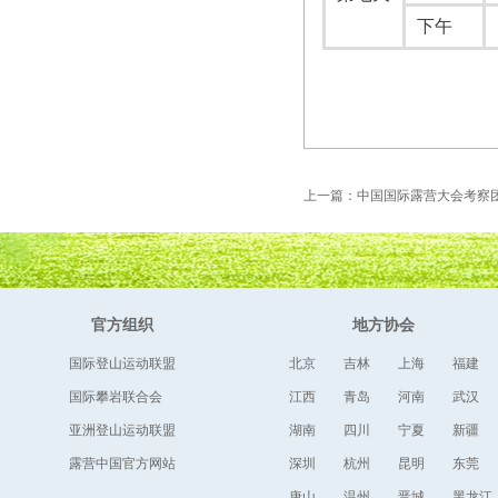
下午
上一篇：中国国际露营大会考察
官方组织
地方协会
国际登山运动联盟
北京
吉林
上海
福建
国际攀岩联合会
江西
青岛
河南
武汉
亚洲登山运动联盟
湖南
四川
宁夏
新疆
露营中国官方网站
深圳
杭州
昆明
东莞
唐山
温州
晋城
黑龙江