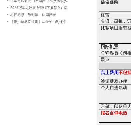
会TOP计划企业代表团赴郑州实地考
房车邂逅萌宠山野同行 平和乡解锁乡
察洽谈
村露营文旅新赛道
2026冠军之路夏令营线下推荐会在露
营之家金华全球供应链中心举办
心怀感恩，致谢每一位同行者
【青少年教官培训】从金华山到北京
城全力打磨「冠军之路」青少年体育
夏令营