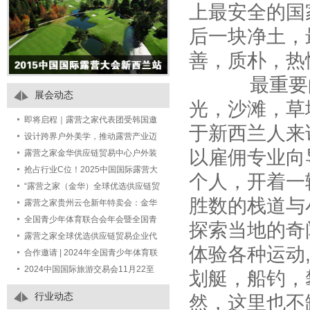
上最安全的国
后一块净土，
善，质朴，热
最重要的
展会动态
光，沙滩，草
即将启程｜露营之家代表团受韩国邀
于新西兰人来
请出席 Jeonnam Camping Tourism
设计跨界户外美学，推动露营产业迈
以雇佣专业向
Fair 2
向“中国智造”的未来产业
露营之家金华供应链贸易中心户外装
备特卖场，一站式满足你的露营装备
抢占行业C位！2025中国国际露营大
个人，开着一
采购需求！
会-户外美好生活装备展全球招商开启
“露营之家（金华）全球优选供应链贸
胜数的栈道与
——尊享七大权益，共赢万亿市场
易中心户外运动露营装备生活馆”定向
露营之家贵州云仓新年特卖会：金华
招商公告
供应链手工编藤与汽车后备箱露营装
全国青少年体育联合会年会暨全国青
探索当地的奇
备成热宠
少年体育交流大会 期间举办青少年营
露营之家全球优选供应链贸易企业代
体验各种运动
地发展研策会的通知
表团受邀如期赴约第七届中国进口博
合作邀请 | 2024年全国青少年体育联
览会
合会年会暨全国青少年体育交流大会
2024中国国际旅游交易会11月22至
划艇，船钓，
24日在国家会展中心（上海）举办
行业动态
然，这里也不