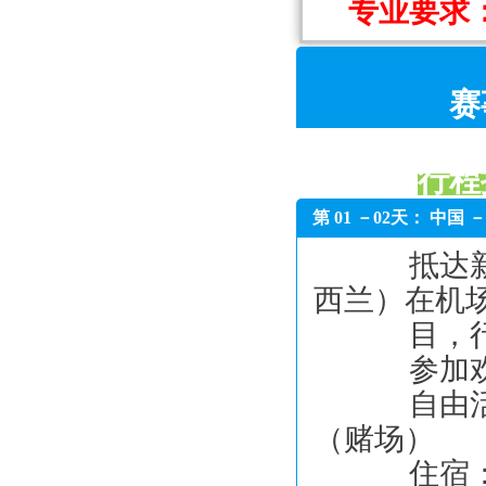
专业要求
赛
行程
第 01 －02天： 中国
抵达新西
西兰）在机
目，行
参加欢迎
自由活动
（赌场）
住宿： 