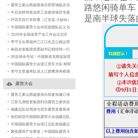
路悠闲骑单车
露营之家山西超级俱乐部晋城徒步活
动圆满落幕
中石化蚌埠老油库工业旅游项目专题
是南半球失落
研讨会在露营之家五建集团城市更新
环宜宾自行车联赛（江安县·大妙站）
事业部举行
2026第八届江安大妙荷花自行车赛激
中国国际露营大会供应链团队赴义乌
情开赛
植物园考察调研，深化文旅露营产业
2026年全国体育产业工作会议召开
合作
李守文出席福州三江口生态公园运营
项目发布会，签署共建城市绿地活化
南昌农发集团党委副书记程经纬一行
新样板合作协议
考察露营之家全球供应链贸易中心
00后绝杀夺冠！中国斯诺克两连冠背
后藏着体育人才培养新答案
中国国际露营大会浙江房车大队 精简
官方简介
李守文受邀率队深入江西鹰潭考察调
研文体旅产业生态：以“三链合一”破
露营大会
解“两长两短”
露营之家山西超级俱乐部参加健心强
身迎省运 悦己助人公益行2026百城万
江苏九洲投资集团到访露营之家供应
人健心跑-长治站活动圆满结束！
链贸易中心，共商跨区域产业合作蓝
福建总队自驾游与房车露营发展座谈
图
会顺利召开！
热烈祝贺中国国际露营大会福建总队
各地市大队授牌仪式圆满成功！
中国国际露营大会浙江总队致福建总
队祝贺函
聚焦露营产业赛道｜中国国际露营大