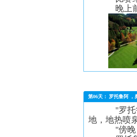
晚上前往
第06天： 罗托鲁阿 ，
"罗托鲁
地，地热喷
"傍晚