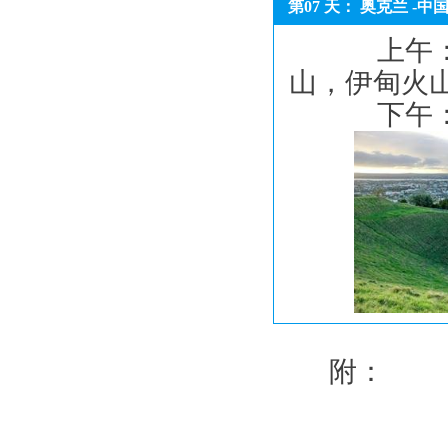
第07 天： 奥克兰 -中
上午：奥
山，伊甸火
下午： 
	附：