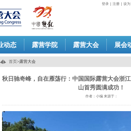
登录
|
注册
|
设为
业动态
露营学院
露营大会
展会
首页
>
露营大会
秋日驰奇峰，自在雁荡行：中国国际露营大会浙江
山首秀圆满成功！
作者：
小编
来源于：