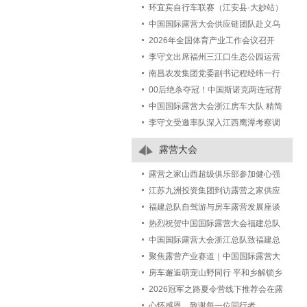
研讨会在露营之家五建集团城市更新
环宜宾自行车联赛（江安县·大妙站）
事业部举行
2026第八届江安大妙荷花自行车赛激
中国国际露营大会供应链团队赴义乌
情开赛
植物园考察调研，深化文旅露营产业
2026年全国体育产业工作会议召开
合作
李守文出席福州三江口生态公园运营
项目发布会，签署共建城市绿地活化
南昌农发集团党委副书记程经纬一行
新样板合作协议
考察露营之家全球供应链贸易中心
00后绝杀夺冠！中国斯诺克两连冠背
后藏着体育人才培养新答案
中国国际露营大会浙江房车大队 精简
官方简介
李守文受邀率队深入江西鹰潭考察调
研文体旅产业生态：以“三链合一”破
露营大会
解“两长两短”
露营之家山西超级俱乐部参加健心强
身迎省运 悦己助人公益行2026百城万
江苏九洲投资集团到访露营之家供应
人健心跑-长治站活动圆满结束！
链贸易中心，共商跨区域产业合作蓝
福建总队自驾游与房车露营发展座谈
图
会顺利召开！
热烈祝贺中国国际露营大会福建总队
各地市大队授牌仪式圆满成功！
中国国际露营大会浙江总队致福建总
队祝贺函
聚焦露营产业赛道｜中国国际露营大
会TOP计划企业代表团赴郑州实地考
房车邂逅萌宠山野同行 平和乡解锁乡
察洽谈
村露营文旅新赛道
2026冠军之路夏令营线下推荐会在露
营之家金华全球供应链中心举办
心怀感恩，致谢每一位同行者