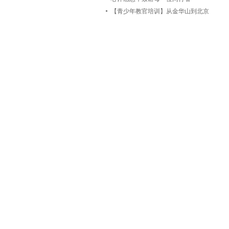
【青少年教官培训】从金华山到北京
城全力打磨「冠军之路」青少年体育
夏令营