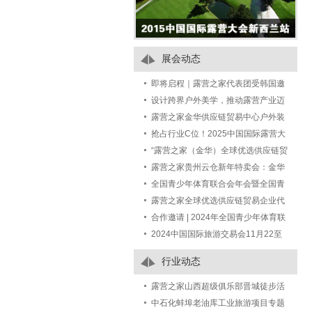
展会动态
即将启程｜露营之家代表团受韩国邀
请出席 Jeonnam Camping Tourism
设计跨界户外美学，推动露营产业迈
Fair 2
向“中国智造”的未来产业
露营之家金华供应链贸易中心户外装
备特卖场，一站式满足你的露营装备
抢占行业C位！2025中国国际露营大
采购需求！
会-户外美好生活装备展全球招商开启
“露营之家（金华）全球优选供应链贸
——尊享七大权益，共赢万亿市场
易中心户外运动露营装备生活馆”定向
露营之家贵州云仓新年特卖会：金华
招商公告
供应链手工编藤与汽车后备箱露营装
全国青少年体育联合会年会暨全国青
备成热宠
少年体育交流大会 期间举办青少年营
露营之家全球优选供应链贸易企业代
地发展研策会的通知
表团受邀如期赴约第七届中国进口博
合作邀请 | 2024年全国青少年体育联
览会
合会年会暨全国青少年体育交流大会
2024中国国际旅游交易会11月22至
24日在国家会展中心（上海）举办
行业动态
露营之家山西超级俱乐部晋城徒步活
动圆满落幕
中石化蚌埠老油库工业旅游项目专题