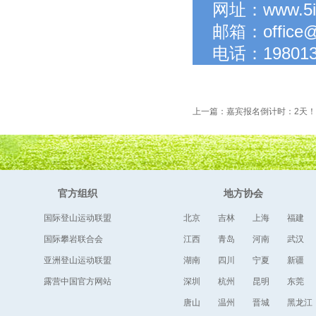
网址：www.5il
邮箱：office@5
电话：198013
上一篇：嘉宾报名倒计时：2天！
幕
官方组织
地方协会
国际登山运动联盟
北京
吉林
上海
福建
国际攀岩联合会
江西
青岛
河南
武汉
亚洲登山运动联盟
湖南
四川
宁夏
新疆
露营中国官方网站
深圳
杭州
昆明
东莞
唐山
温州
晋城
黑龙江