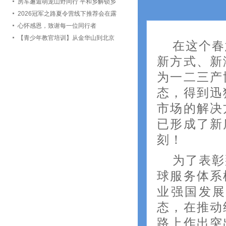
会TOP计划企业代表团赴郑州实地考
房车邂逅萌宠山野同行 平和乡解锁乡
察洽谈
村露营文旅新赛道
2026冠军之路夏令营线下推荐会在露
营之家金华全球供应链中心举办
心怀感恩，致谢每一位同行者
【青少年教官培训】从金华山到北京
在这个春
城全力打磨「冠军之路」青少年体育
新方式、新
夏令营
为一二三产
态，得到迅
市场的解决
已形成了新
刻！
为了表彰
球服务体系
业强国发
态，在推动
路上作出突