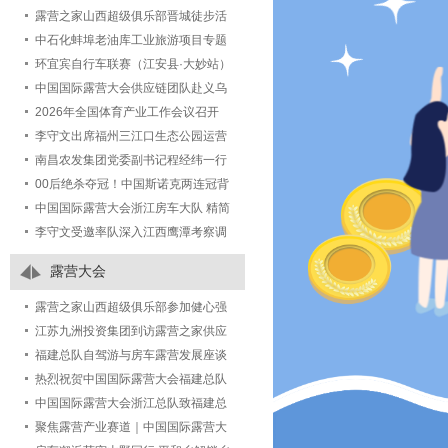
露营之家山西超级俱乐部晋城徒步活
动圆满落幕
中石化蚌埠老油库工业旅游项目专题
研讨会在露营之家五建集团城市更新
环宜宾自行车联赛（江安县·大妙站）
事业部举行
2026第八届江安大妙荷花自行车赛激
中国国际露营大会供应链团队赴义乌
情开赛
植物园考察调研，深化文旅露营产业
2026年全国体育产业工作会议召开
合作
李守文出席福州三江口生态公园运营
项目发布会，签署共建城市绿地活化
南昌农发集团党委副书记程经纬一行
新样板合作协议
考察露营之家全球供应链贸易中心
00后绝杀夺冠！中国斯诺克两连冠背
后藏着体育人才培养新答案
中国国际露营大会浙江房车大队 精简
官方简介
李守文受邀率队深入江西鹰潭考察调
研文体旅产业生态：以“三链合一”破
露营大会
解“两长两短”
露营之家山西超级俱乐部参加健心强
身迎省运 悦己助人公益行2026百城万
江苏九洲投资集团到访露营之家供应
人健心跑-长治站活动圆满结束！
链贸易中心，共商跨区域产业合作蓝
福建总队自驾游与房车露营发展座谈
图
会顺利召开！
热烈祝贺中国国际露营大会福建总队
各地市大队授牌仪式圆满成功！
中国国际露营大会浙江总队致福建总
队祝贺函
聚焦露营产业赛道｜中国国际露营大