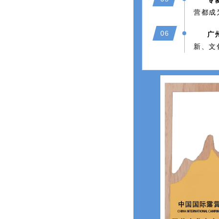
专
营都成
06
广
新、文