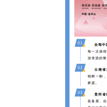
0
1
自驾中
每一次旅
游资源的整
0
2
云南省
独树一帜
桥梁。
0
3
贵州省
装备展、