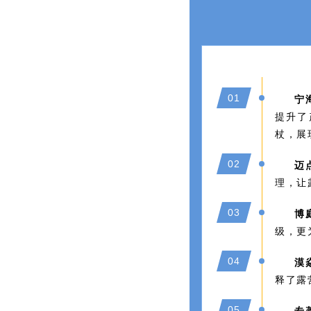
0
1
宁
提升了
杖，展
0
2
迈
理，让
0
3
博
级，更
0
4
漠
释了露
0
5