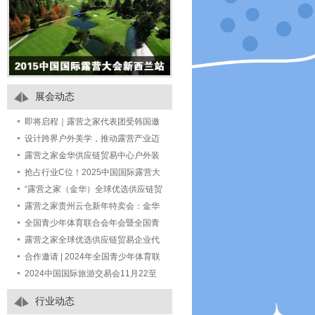
展会动态
即将启程｜露营之家代表团受韩国邀
请出席 Jeonnam Camping Tourism
设计跨界户外美学，推动露营产业迈
Fair 2
向“中国智造”的未来产业
露营之家金华供应链贸易中心户外装
备特卖场，一站式满足你的露营装备
抢占行业C位！2025中国国际露营大
采购需求！
会-户外美好生活装备展全球招商开启
“露营之家（金华）全球优选供应链贸
——尊享七大权益，共赢万亿市场
易中心户外运动露营装备生活馆”定向
露营之家贵州云仓新年特卖会：金华
招商公告
供应链手工编藤与汽车后备箱露营装
全国青少年体育联合会年会暨全国青
备成热宠
少年体育交流大会 期间举办青少年营
露营之家全球优选供应链贸易企业代
地发展研策会的通知
表团受邀如期赴约第七届中国进口博
合作邀请 | 2024年全国青少年体育联
览会
合会年会暨全国青少年体育交流大会
2024中国国际旅游交易会11月22至
24日在国家会展中心（上海）举办
行业动态