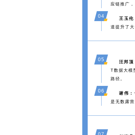
应链推广，
0
4
王玉伦
道提升了大
0
5
汪邦顶
T数据大模
路径。
06
谢伟：
是无数露营
07